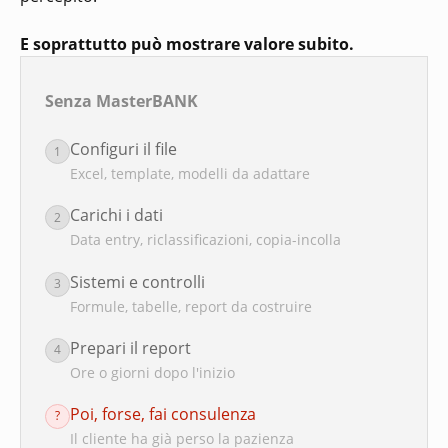
E soprattutto può mostrare valore subito.
Senza MasterBANK
Configuri il file
1
Excel, template, modelli da adattare
Carichi i dati
2
Data entry, riclassificazioni, copia-incolla
Sistemi e controlli
3
Formule, tabelle, report da costruire
Prepari il report
4
Ore o giorni dopo l'inizio
Poi, forse, fai consulenza
?
Il cliente ha già perso la pazienza