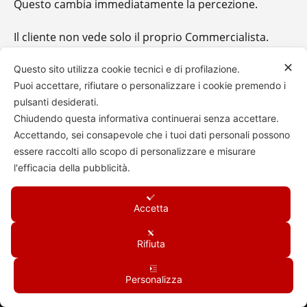
Questo cambia immediatamente la percezione.
Il cliente non vede solo il proprio Commercialista.
Vede un esperto capace di parlare il linguaggio della
✕
sua attività.
Questo sito utilizza cookie tecnici e di profilazione.
Puoi accettare, rifiutare o personalizzare i cookie premendo i
pulsanti desiderati.
Chiudendo questa informativa continuerai senza accettare.
Accettando, sei consapevole che i tuoi dati personali possono
essere raccolti allo scopo di personalizzare e misurare
CONSULENZE RAPIDE DA
500
l'efficacia della pubblicità.
EURO
Accetta
Rifiuta
Analisi mirate sul settore
Personalizza